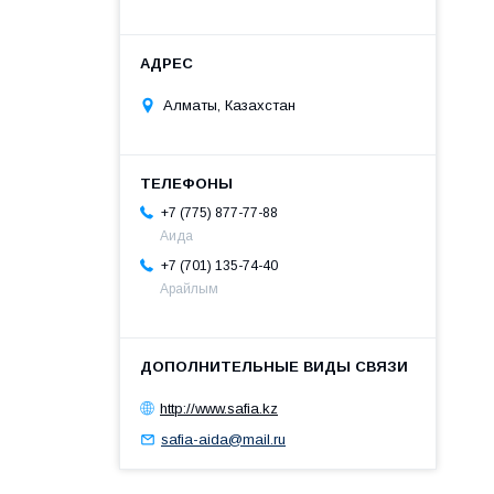
Алматы, Казахстан
+7 (775) 877-77-88
Аида
+7 (701) 135-74-40
Арайлым
http://www.safia.kz
safia-aida@mail.ru