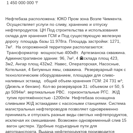
1 450 000 000 〒
Нефтебаза расположена: ЮКО Пром зона Возле Чимкента.
Осуществляет услуги по сливу, хранению и отпуску
нефтепродуктов. ЦН Под строительства и использования
склада для хранения ГСМ и Под существующую железную
дорогу. площадь базы 11.978га. Площадь застройки: 1271,
7м². На огороженной территории располагаются:
Трансформатор мощностью 400кВт. Артезианска скважина.
Административное здание: 96, 7м², 4 🕋склада площ 423,
3м2, Ангар площ 432м2. Навес, Операторская, Насосные,
Котельная, 4 Битумных ямы, скважина. Резервуарный парк с
технологическим оборудованием, площадки для сливо-
наливных эстакад. общий объем-хранения ГСМ: 24 731 м³;
(Дизель и бензин). Кол-во резервуаров 31: объемом от 50, 5
до 5094м³. вертикальные РВС. горизонтальные РГС. Ж/Д
тупик протяжённостью -1200п/м Нефтебаза оснащена
сливными Ж/Д эстакадами с насосными станциями. Система
магистральных нефтепроводов позволяет одновременно
принимать и отпускать разные виды светлых нефтепродуктов,
исключая их смешивание. Возможен одновременный слив 15
вагон цистерн. Удобные подъездные пути для
автотранспорта. Выдача нефтепродуктов производится