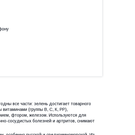
фону
годны все части: зелень достигает товарного
 витаминами (группы В, С, К, РР),
нием, фтором, железом. Используются для
чно-сосудистых болезней и артритов, снимают
н, особенно русской и средиземноморской. Из-