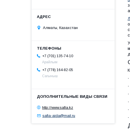
з
а
Л
о
Алматы, Казахстан
с
с
м
д
+7 (701) 135-74-10
Арайлым
К
+7 (778) 164-82-05
Сагыныш
http://www.safia.kz
safia-aida@mail.ru