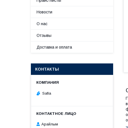
Прайс-листы
Новости
О нас
Отзывы
Доставка и оплата
КОНТАКТЫ
Safia
П
в
ф
о
о
Арайлым
З