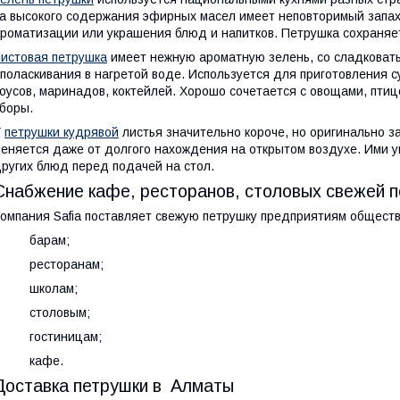
а высокого содержания эфирных масел имеет неповторимый запах
роматизации или украшения блюд и напитков. Петрушка сохраняет
истовая петрушка
имеет нежную ароматную зелень, со сладковаты
поласкивания в нагретой воде. Используется для приготовления су
оусов, маринадов, коктейлей. Хорошо сочетается с овощами, птиц
боры.
У
петрушки кудрявой
листья значительно короче, но оригинально з
еняется даже от долгого нахождения на открытом воздухе. Ими у
ругих блюд перед подачей на стол.
Снабжение кафе, ресторанов, столовых свежей 
омпания Safia поставляет свежую петрушку предприятиям обществ
· барам;
· ресторанам;
· школам;
· столовым;
· гостиницам;
· кафе.
Доставка петрушки в Алматы