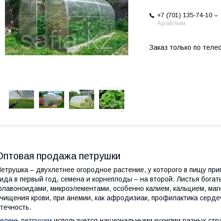
+7 (701) 135-74-10
Арайлым
Заказ только по теле
Оптовая продажа петрушки
етрушка – двухлетнее огородное растение, у которого в пищу при
ида в первый год, семена и корнеплоды – на второй. Листья богаты
лавоноидами, микроэлементами, особенно калием, кальцием, маг
чищения крови, при анемии, как афродизиак, профилактика серде
течность.
елень петрушки
используется национальными кухнями разных стра