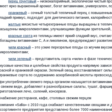
·
перец грунтовый
– низкокалорийный, экологически чистый пр
меет ярко выраженный аромат, богат витаминами, универсален, п
·
оранжевый
– сочный толстый тепличный перец с повышенным
ладкий привкус, подходит для диетического питания, калорийность 
·
желтые
мясистые четырехгранные плоды выращены в тепличн
асыщенны микроэлементами, улучшающими функции зрительной, 
·
красные сорта
из теплицы имеют яркий сладкий вкус, счита
богащены витаминами С, А и ликопином, предупреждают развитие
·
чили красный
– это узкие перезрелые плоды со жгучим вкус
икроэлементами;
·
чили зеленый
– представитель сорта «чили» в фазе техничес
кусовые качества и целебные свойства продукта напрямую завися
расной и оранжевой окраски. Зеленый овощ восстанавливает сил
ранжевые сорта по содержанию аскорбиновой кислоты превосход
ри употреблении свежего перца организм насыщается витаминами
 свежем виде, добавляют в разнообразные салаты, тушат, фарши
риготовления лечо, солений, консервов.
набжение ресторанов, кафе, столовых свежим перцем
омпания «Safia» с 2010 года снабжает качественными овощами и 
ссортименте предприятия представлено более 7000 наименовани