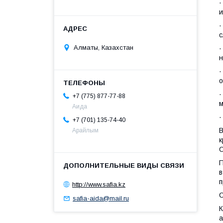
и
с
Алматы, Казахстан
н
о
+7 (775) 877-77-88
м
Аида
+7 (701) 135-74-40
В
Арайлым
к
О
П
в
п
http://www.safia.kz
С
safia-aida@mail.ru
К
а