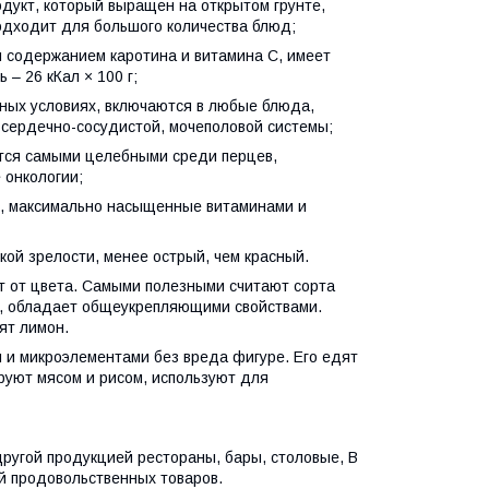
одукт, который выращен на открытом грунте,
одходит для большого количества блюд;
 содержанием каротина и витамина С, имеет
– 26 кКал × 100 г;
ых условиях, включаются в любые блюда,
сердечно-сосудистой, мочеполовой системы;
ются самыми целебными среди перцев,
 онкологии;
ом, максимально насыщенные витаминами и
кой зрелости, менее острый, чем красный.
т от цвета. Самыми полезными считают сорта
ы, обладает общеукрепляющими свойствами.
ят лимон.
 и микроэлементами без вреда фигуре. Его едят
руют мясом и рисом, используют для
другой продукцией рестораны, бары, столовые, В
й продовольственных товаров.