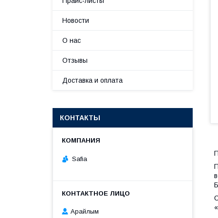
Прайс-листы
Новости
О нас
Отзывы
Доставка и оплата
КОНТАКТЫ
П
Safia
П
в
Б
С
«
Арайлым