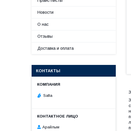
Прайс-листы
Новости
О нас
Отзывы
Доставка и оплата
КОНТАКТЫ
З
Safia
З
с
н
п
л
Арайлым
п