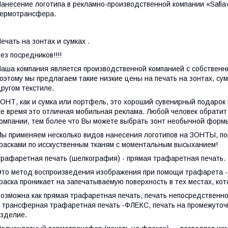
анесение логотипа в рекламно-производственной компании «Safi
ермотрансфера.
ечать на зонтах и сумках .
ез посредников!!!!
аша компания является производственной компанией с собственн
оэтому мы предлагаем такие низкие цены на печать на зонтах, су
ругом текстиле.
ОНТ, как и сумка или портфель, это хороший сувенирный подарок 
е время это отличная мобильная реклама. Любой человек обратит
омпании, тем более что Вы можете выбрать зонт необычной формы
ы применяем несколько видов нанесения логотипов на ЗОНТЫ, порт
расками по исскуственным тканям с моментальным высыханием!
рафаретная печать (шелкография) - прямая трафаретная печать.
то метод воспроизведения изображения при помощи трафарета -
раска проникает на запечатываемую поверхность в тех местах, к
озможна как прямая трафаретная печать, печать непосредственно
 трансферная трафаретная печать -ФЛЕКС, печать на промежуто
зделие.