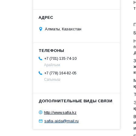
Н
т
П
Алматы, Казахстан
Б
Н
п
д
+7 (701) 135-74-10
З
Арайлым
ж
к
+7 (778) 164-82-05
Сагыныш
М
к
Т
Э
к
http://www.safia.kz
В
safia-aida@mail.ru
и
и