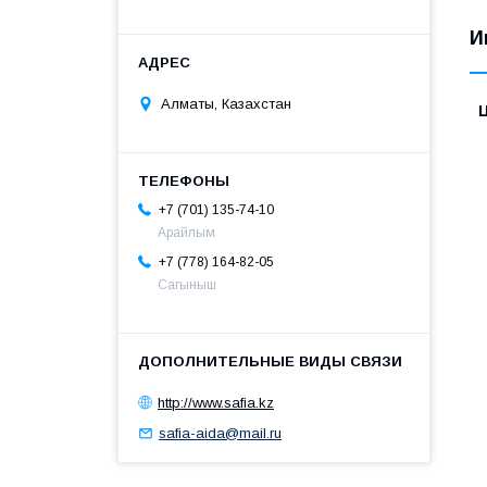
И
Алматы, Казахстан
+7 (701) 135-74-10
Арайлым
+7 (778) 164-82-05
Сагыныш
http://www.safia.kz
safia-aida@mail.ru