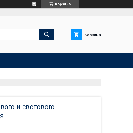
Корзина
Корзина
вого и светового
я