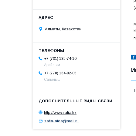
Р
(
М
Алматы, Казахстан
и
п
+7 (701) 135-74-10
Арайлым
И
+7 (778) 164-82-05
Сагыныш
http://www.safia.kz
safia-aida@mail.ru