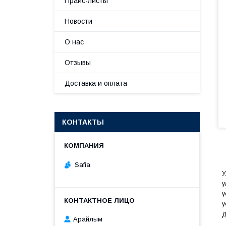
Прайс-листы
Новости
О нас
Отзывы
Доставка и оплата
КОНТАКТЫ
Safia
У
у
у
у
Д
Арайлым