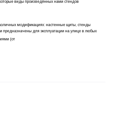
екоторые виды произведённых нами стендов
азличных модификациях: настенные щиты, стенды
ни предназначены для эксплуатации на улице в любых
иями (от