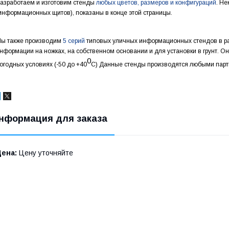
азработаем и изготовим стенды
любых цветов, размеров и конфигураций
. Н
информационных щитов), показаны в конце этой страницы.
ы также производим
5 серий
типовых уличных информационных стендов в р
нформации на ножках, на собственном основании и для установки в грунт. О
0
огодных условиях (-50 до +40
С) Данные стенды производятся любыми парт
нформация для заказа
Цена:
Цену уточняйте