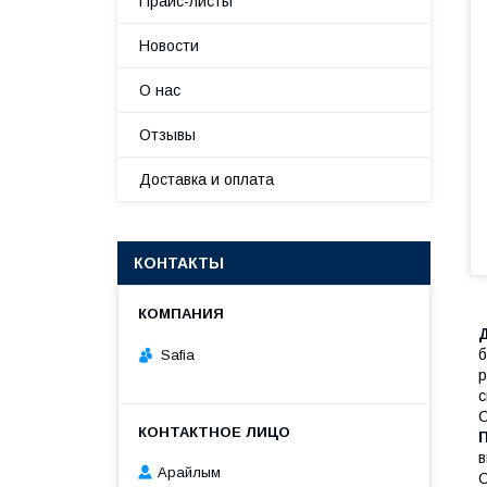
Прайс-листы
Новости
О нас
Отзывы
Доставка и оплата
КОНТАКТЫ
б
Safia
р
с
С
в
Арайлым
О