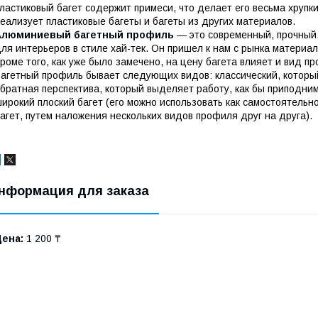
ластиковый багет содержит примеси, что делает его весьма хрупк
еализует пластиковые багеты и багеты из других материалов.
Алюминиевый багетный профиль
― это современный, прочный
ля интерьеров в стиле хай-тек. Он пришел к нам с рынка материа
роме того, как уже было замечено, на цену багета влияет и вид п
агетный профиль бывает следующих видов: классический, которы
братная перспектива, который выделяет работу, как бы приподним
ирокий плоский багет (его можно использовать как самостоятельно
агет, путем наложения нескольких видов профиля друг на друга).
нформация для заказа
Цена:
1 200 ₸