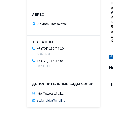
п
р
д
К
Алматы, Казахстан
Б
о
ш
б
+7 (701) 135-74-10
Арайлым
+7 (778) 164-82-05
Сагыныш
И
http://www.safia.kz
safia-aida@mail.ru