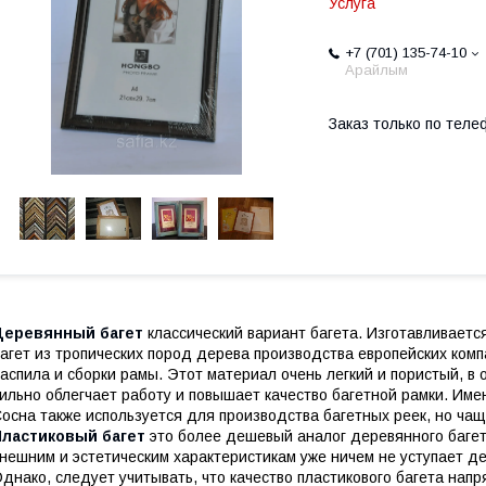
Услуга
+7 (701) 135-74-10
Арайлым
Заказ только по теле
Деревянный багет
классический вариант багета. Изготавливается
агет из тропических пород дерева производства европейских ком
аспила и сборки рамы. Этот материал очень легкий и пористый, в 
ильно облегчает работу и повышает качество багетной рамки. Им
осна также используется для производства багетных реек, но чащ
Пластиковый багет
это более дешевый аналог деревянного багет
нешним и эстетическим характеристикам уже ничем не уступает де
днако, следует учитывать, что качество пластикового багета нап