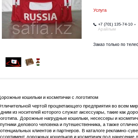
Услуга
+7 (701) 135-74-10
Арайлым
Заказ только по теле
орожные кошельки и косметички с логотипом
тличительной чертой процветающего предприятия во всем мире
дним из носителей которого служат аксессуары, такие как дор
оготипа. Дорожные нагрудные кошельки, несессеры и космети
путники делового человека и путешественника, а также отлич
отенциальных клиентов и партнеров. В каталоге рекламно-сув
ссортимент дорожных кошельков и косметичек под нанесение 