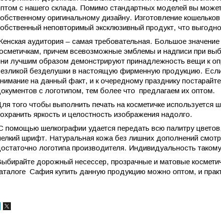
птом с нашего склада. Помимо стандартных моделей вы можете
обственному оригинальному дизайну. Изготовление кошельков 
обственный неповторимый эксклюзивный продукт, что выгодно
енская аудитория – самая требовательная. Большое значение
осметичкам, причем всевозможные эмблемы и надписи при выбо
ни лучшим образом демонстрируют принадлежность вещи к опр
езликой безделушки в настоящую фирменную продукцию. Если
нимание на данный факт, и к очередному празднику постарайте
окументов с логотипом, тем более что предлагаем их оптом.
ля того чтобы выполнить печать на косметичке используется 
охранить яркость и целостность изображения надолго.
 помощью шелкографии удается передать всю палитру цветов,
елкий шрифт. Натуральная кожа без лишних дополнений смотр
остаточно логотипа производителя. Индивидуальность такому
ыбирайте дорожный несессер, прозрачные и матовые космети
аталоге Cафия купить данную продукцию можно оптом, и практ