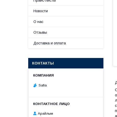
Прайс-листы
Новости
О нас
Отзывы
Доставка и оплата
КОНТАКТЫ
Д
Safia
О
о
л
с
п
Арайлым
а