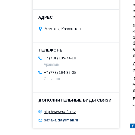
о
с
с
Ж
Алматы, Казахстан
к
о
б
в
д
+7 (701) 135-74-10
Д
Арайлым
с
+7 (778) 164-82-05
С
Сагыныш
м
д
В
к
http://www.safia.kz
safia-aida@mail.ru