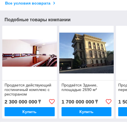
Все условия возврата
Подобные товары компании
Продается действующий
Продаётся Здание,
Прод
гостиничный комплекс с
площадью 2690 м²
пере
рестораном
2 300 000 000
1 700 000 000
1 5
₸
₸
Купить
Купить